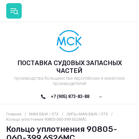
ПОСТАВКА СУДОВЫХ ЗАПАСНЫХ
ЧАСТЕЙ
производства большинства европейских и азиатских
производителей
+7 (905) 873-83-88
Главная
/
MAN B&W / STX
/
ЗИПы MAN B&W / STX
/
Кольцо уплотнения 90805-060-399 6S26MC
Кольцо уплотнения 90805-
060-399 6S26MC