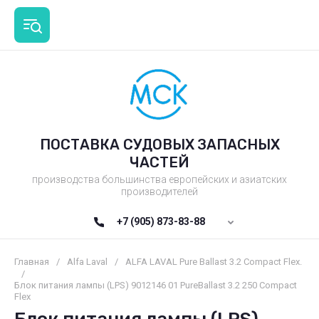
ПОСТАВКА СУДОВЫХ ЗАПАСНЫХ
ЧАСТЕЙ
производства большинства европейских и азиатских
производителей
+7 (905) 873-83-88
Главная
/
Alfa Laval
/
ALFA LAVAL Pure Ballast 3.2 Compact Flex.
/
Блок питания лампы (LPS) 9012146 01 PureBallast 3.2 250 Compact
Flex