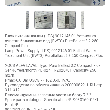
Блок питания лампы (LPS) 9012146 01 Установка
очистки балластных вод (BWTS) PureBallast 3.2 250
Compact Flex
Lamp Power Supply (LPS) 9012146 01 Ballast Water
Treatment Unit (BWTS) PureBallast 3.2 250 Compact Flex
УОСВ ALFA LAVAL. Type: Pure Ballast 3.2 Compact Flex.
Ser.№/Year/month:PB-02411/2020/01. Capacity-250
m2/h.
Pmax-6,0 Bar. USCG № 162.060/19/0.
Руководство по обслуживанию 200000879-1-RU, стр
311-312.
Рекомендуемые запасные части на борту 7.2.2
Spare parts catalogue. Specification №. 9030169-02/1.
Book №
9047513 02 Rev.1, п.2 стр.18